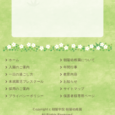
ホーム
朝陽幼稚園について
入園のご案内
年間行事
一日の過ごし方
教育内容
未就園児プレスクール
お知らせ
採用のご案内
サイトマップ
プライバシーポリシー
保護者様専用ページ
Copyright c 朝陽学院 朝陽幼稚園
All Rights Reserved.