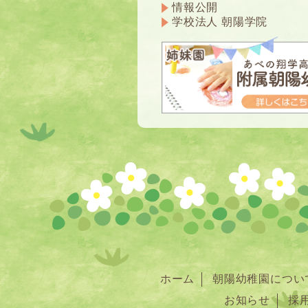
情報公開
学校法人 朝陽学院
ホーム
朝陽幼稚園につい
お知らせ
採